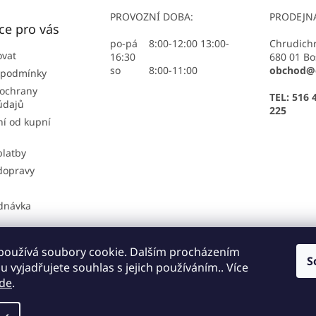
PROVOZNÍ DOBA:
PRODEJN
ce pro vás
po-pá 8:00-12:00 13:00-
Chrudich
ovat
16:30
680 01 Bo
so 8:00-11:00
obchod@e
 podmínky
ochrany
TEL: 516 
údajů
225
í od kupní
platby
dopravy
dnávka
používá soubory cookie. Dalším procházením
S
sti platby
Možnosti dopravy
Podmínky ochrany osobních údajů
 vyjadřujete souhlas s jejich používáním.. Více
de
.