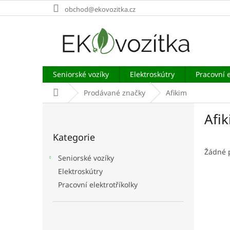
Přejít
obchod@ekovozitka.cz
na
obsah
Seniorské vozíky
Elektroskútry
Pracovní e
Domů
Prodávané značky
Afikim
P
Afi
o
Přeskočit
s
Kategorie
kategorie
t
r
Žádné 
Seniorské vozíky
a
Elektroskútry
n
Pracovní elektrotříkolky
n
í
p
a