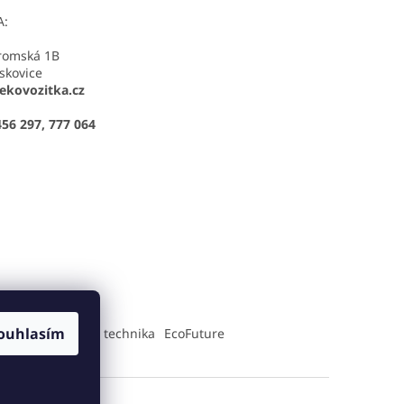
A:
romská 1B
skovice
kovozitka.cz
456 297, 777 064
ouhlasím
Tlamka-zahradní technika
EcoFuture