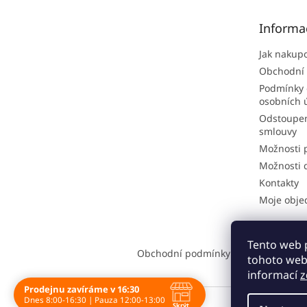
a
t
Informa
í
Jak nakup
Obchodní
Podmínky 
osobních 
Odstoupen
smlouvy
Možnosti 
Možnosti 
Kontakty
Moje obje
Tento web 
Obchodní podmínky
Kontakt
Možno
tohoto webu
informací
z
Prodejnu zavíráme v 16:30
Dnes 8:00-16:30 | Pauza 12:00-13:00
Skrýt