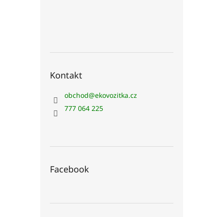
n
e
l
Kontakt
obchod
@
ekovozitka.cz
777 064 225
Facebook