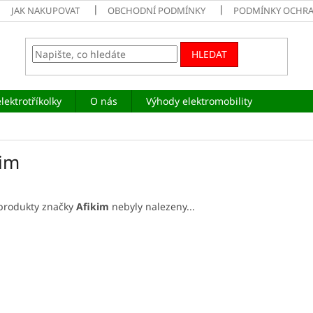
JAK NAKUPOVAT
OBCHODNÍ PODMÍNKY
PODMÍNKY OCHRA
HLEDAT
lektrotříkolky
O nás
Výhody elektromobility
kim
produkty značky
Afikim
nebyly nalezeny...