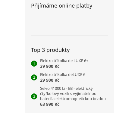
Přijímáme online platby
Top 3 produkty
Elektro tříkolka de LUXE 6+
39 900 Kč
Elektro tříkolka deLUXE 6
29 900 Kč
Selvo 41000 Li - EB - elektrický
čtyřkolový vozík s vyjímatelnou
baterií a elektromagnetickou brzdou
63 990 Kč
Z
á
p