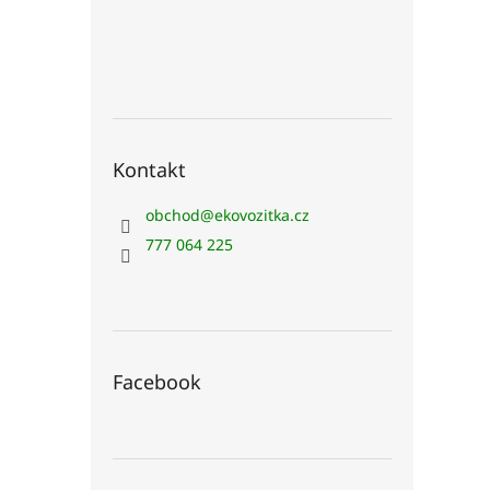
n
e
l
Kontakt
obchod
@
ekovozitka.cz
777 064 225
Facebook