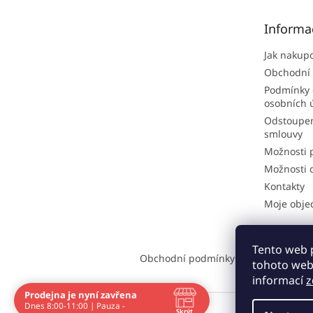
a
t
Informa
í
Jak nakup
Obchodní
Podmínky 
osobních 
Odstoupen
smlouvy
Možnosti 
Možnosti 
Kontakty
Moje obje
Tento web 
Obchodní podmínky
Kontakt
Možno
tohoto webu
informací
z
Prodejna je nyní zavřena
Dnes 8:00-11:00 | Pauza -
Skrýt