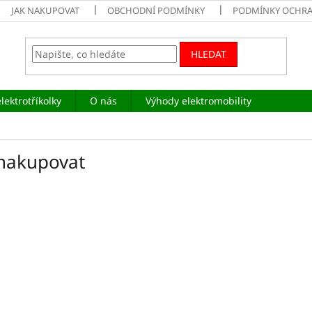
JAK NAKUPOVAT
OBCHODNÍ PODMÍNKY
PODMÍNKY OCHRA
HLEDAT
lektrotříkolky
O nás
Výhody elektromobility
 nakupovat