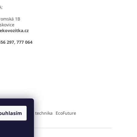
A:
romská 1B
skovice
kovozitka.cz
456 297, 777 064
ouhlasím
Tlamka-zahradní technika
EcoFuture