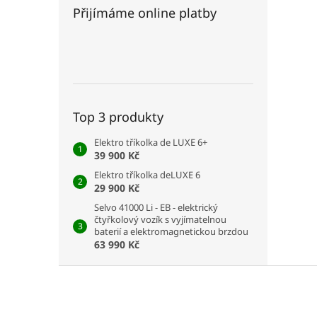
Přijímáme online platby
Top 3 produkty
Elektro tříkolka de LUXE 6+
39 900 Kč
Elektro tříkolka deLUXE 6
29 900 Kč
Selvo 41000 Li - EB - elektrický
čtyřkolový vozík s vyjímatelnou
baterií a elektromagnetickou brzdou
63 990 Kč
Z
á
p