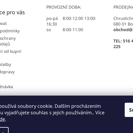
PROVOZNÍ DOBA:
PRODEJN
ce pro vás
po-pá 8:00-12:00 13:00-
Chrudich
ovat
16:30
680 01 Bo
so 8:00-11:00
obchod@e
 podmínky
ochrany
TEL: 516 
údajů
225
í od kupní
platby
dopravy
dnávka
používá soubory cookie. Dalším procházením
S
sti platby
Možnosti dopravy
Podmínky ochrany osobních údajů
 vyjadřujete souhlas s jejich používáním.. Více
de
.