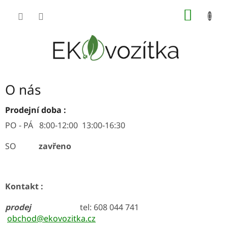
Přejít
NÁKUP
na
obsah
KOŠÍK
O nás
Prodejní doba :
PO - PÁ 8:00-12:00 13:00-16:30
SO
zavřeno
Kontakt :
prodej
tel: 608 044 741
obchod@ekovozitka.cz