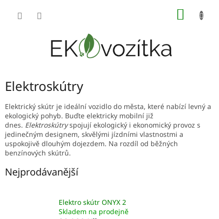
Přejít
NÁKUP
na
obsah
KOŠÍK
Elektroskútry
Elektrický skútr je ideální vozidlo do města, které nabízí levný a
ekologický pohyb. Buďte elektricky mobilní již
dnes.
Elektroskútry
spojují ekologický i ekonomický provoz s
jedinečným designem, skvělými jízdními vlastnostmi a
uspokojivě dlouhým dojezdem. Na rozdíl od běžných
benzínových skútrů.
Nejprodávanější
Elektro skútr ONYX 2
Skladem na prodejně