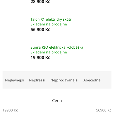
28 900 Kč
Talon X1 elektrický skútr
Skladem na prodejně
56 900 Kč
Sunra RIO elektrická koloběžka
Skladem na prodejně
19 900 Kč
Ř
a
Nejlevnější
Nejdražší
Nejprodávanější
Abecedně
z
e
n
Cena
í
p
19900
Kč
56900
Kč
r