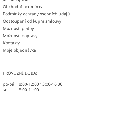
í
p
r
Obchodní podmínky
v
Podmínky ochrany osobních údajů
k
Odstoupení od kupní smlouvy
y
Možnosti platby
v
ý
Možnosti dopravy
p
Kontakty
i
Moje objednávka
s
u
PROVOZNÍ DOBA:
po-pá 8:00-12:00 13:00-16:30
so 8:00-11:00