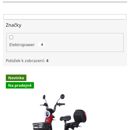
o
d
u
k
Značky
t
ů
Elektropower
4
Položek k zobrazení:
4
V
Novinka
ý
Na prodejně
p
i
s
p
r
o
d