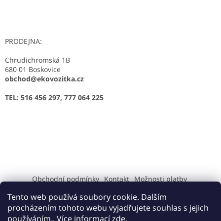
PRODEJNA:
Chrudichromská 1B
680 01 Boskovice
obchod@ekovozitka.cz
TEL: 516 456 297, 777 064 225
Obchodní podmínky
Kontakt
Možnosti platby
Možnosti dopravy
Podmínky ochrany osobních údajů
Tento web používá soubory cookie. Dalším
Tlamka-zahradní technika
EcoFuture
procházením tohoto webu vyjadřujete souhlas s jejich
používáním.. Více informací
zde
.