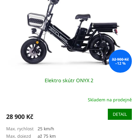
32 900 Kč
–12 %
Elektro skútr ONYX 2
Skladem na prodejně
DETAIL
28 900 Kč
Max. rychlost
25 km/h
Max. dojezd
až 75 km