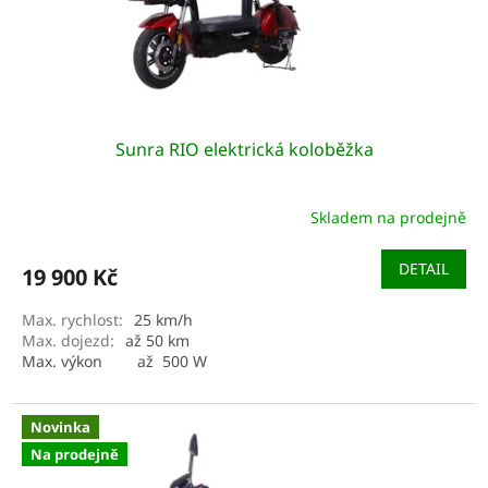
u
k
t
ů
Sunra RIO elektrická koloběžka
Skladem na prodejně
DETAIL
19 900 Kč
Max. rychlost
:
25 km/h
Max. dojezd
:
až 50 km
Max. výkon až 500 W
Nosnost
120 kg
Novinka
Na prodejně