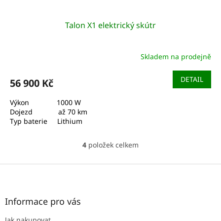
Talon X1 elektrický skútr
Skladem na prodejně
DETAIL
56 900 Kč
Výkon 1000 W
Dojezd až 70 km
Typ baterie Lithium
4
položek celkem
O
v
l
Z
á
á
d
p
a
a
Informace pro vás
c
t
í
Jak nakupovat