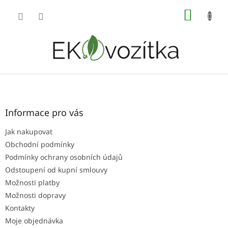
Přejít
NÁKUP
na
obsah
KOŠÍK
Z
á
p
a
Informace pro vás
t
Jak nakupovat
í
Obchodní podmínky
Podmínky ochrany osobních údajů
Odstoupení od kupní smlouvy
Možnosti platby
Možnosti dopravy
Kontakty
Moje objednávka